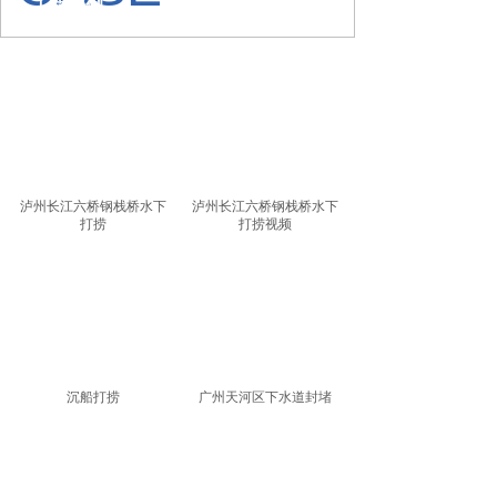
工程案例
水下切割
水下探摸
泸州长江六桥钢栈桥水下
泸州长江六桥钢栈桥水下
打捞
打捞视频
沉船打捞
广州天河区下水道封堵