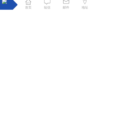
首页
短信
邮件
地址
贴心售后，省心省力，技术精湛、经
验丰富的售后团队
拥有自己水下工程施工团队，大大降低施工成本，专业
团队，精准核算，在保证质量的前提下，为您节约成
本，降低工程费用
新闻资讯
你们知道沉船是怎样打捞上来的吗？
2023-05-09
沉船可用多种方法打捞，各种方法可单独采用，也可几
种方法联合采用，视具体需要而定。......
水下混凝土浇筑施工工艺讲解
2023-05-08
浇筑水下混凝土应符合下列规定：间隔不宜超过4h1钢