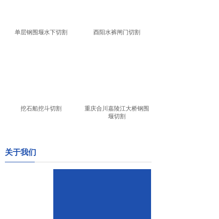
单层钢围堰水下切割
酉阳水裤闸门切割
挖石船挖斗切割
重庆合川嘉陵江大桥钢围
堰切割
关于我们