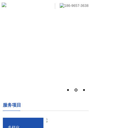
186-9657-3638
186-9657-3638
网站首页
关于我们
工程案例
公司资质
新闻资讯
在线留言
联系我们
186-9657-3638
一键拨号
服务项目
多样化